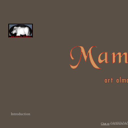
Introduction
Chat.ru
ÒÅËÏÍÅÎÄÕÅÔ